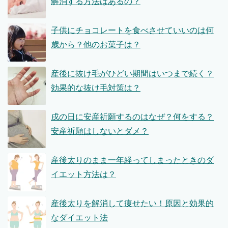
解消する方法はあるの？
子供にチョコレートを食べさせていいのは何
歳から？他のお菓子は？
産後に抜け毛がひどい期間はいつまで続く？
効果的な抜け毛対策は？
戌の日に安産祈願するのはなぜ？何をする？
安産祈願はしないとダメ？
産後太りのまま一年経ってしまったときのダ
イエット方法は？
産後太りを解消して痩せたい！原因と効果的
なダイエット法