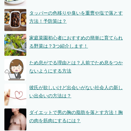
タッパーの色移りや臭いを重曹や塩で落とす
方法！予防策は？
家庭菜園初心者におすすめの簡単に育てられ
る野菜は？3つ紹介します！
ため息がでる理由とは？人前でため息をつか
ないようにする方法
彼氏が欲しいけど出会いがない社会人の新し
い出会いの方法は？
ダイエットで男の胸の脂肪を落とす方法！胸
の肉を筋肉にするには？