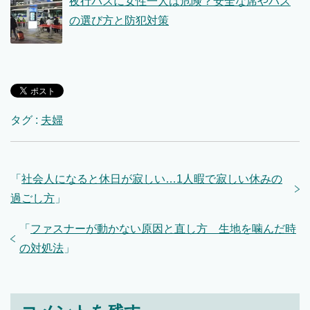
夜行バスに女性一人は危険？安全な席やバス
の選び方と防犯対策
タグ :
夫婦
「
社会人になると休日が寂しい…1人暇で寂しい休みの
過ごし方
」
「
ファスナーが動かない原因と直し方 生地を噛んだ時
の対処法
」