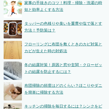
家事の手抜きのコツ！料理・掃除・洗濯の時
短と効率よくする方法
タッパーの色移りや臭いを重曹や塩で落とす
方法！予防策は？
フローリングに布団を敷くときのカビ対策と
カビが生えた時の対処法
冬の結露対策！原因と窓や玄関・クローゼッ
トの結露を防止するには？
布団掃除の頻度はどのくらい？ほこりやダニ
を簡単に掃除する方法
キッチンの掃除を毎日するには？シンクをピ