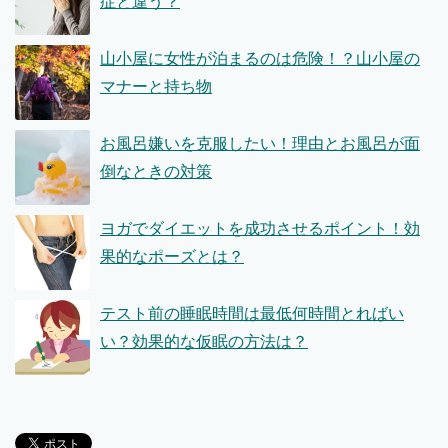
症と違う？
山小屋に女性が泊まるのは危険！？山小屋の
マナーと持ち物
お風呂嫌いを克服したい！理由とお風呂が面
倒なときの対策
ヨガでダイエットを成功させるポイント！効
果的なポーズとは？
テスト前の睡眠時間は最低何時間とればい
い？効果的な仮眠の方法は？